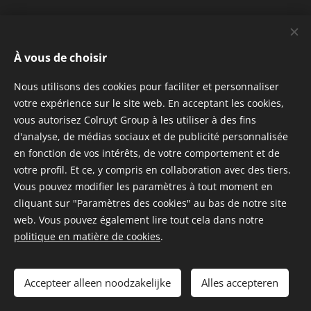
JIMS ACADEMY
À vous de choisir
Health - & Fitness centre d'entraînement de Jims
Fitness.
Nous utilisons des cookies pour faciliter et personnaliser
BE 0817.092.663
votre expérience sur le site web. En acceptant les cookies,
vous autorisez Colruyt Group à les utiliser à des fins
INFORMATIONS
d'analyse, de médias sociaux et de publicité personnalisée
en fonction de vos intérêts, de votre comportement et de
votre profil. Et ce, y compris en collaboration avec des tiers.
Conditions Générales
Vous pouvez modifier les paramètres à tout moment en
Déclaration de confidentialité
cliquant sur "Paramètres des cookies" au bas de notre site
web. Vous pouvez également lire tout cela dans notre
politique en matière de cookies
.
Cookies
Langues
Accepteer alleen noodzakelijke
Alles accepteren
Nederlands
Français