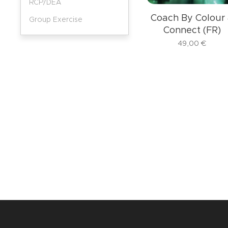
RCP/DEA
Coach By Colour
Group Exercise
Connect (FR)
49,00
€