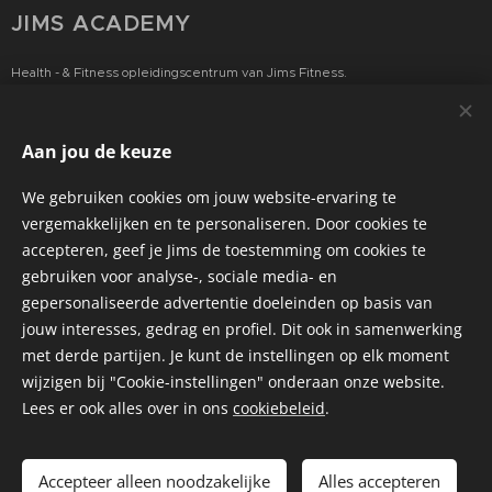
JIMS ACADEMY
Health - & Fitness opleidingscentrum van Jims Fitness.
BE 0817.092.663
Aan jou de keuze
INFORMATIE
We gebruiken cookies om jouw website-ervaring te
Algemene Voorwaarden
vergemakkelijken en te personaliseren. Door cookies te
Privacyverklaring
accepteren, geef je Jims de toestemming om cookies te
gebruiken voor analyse-, sociale media- en
gepersonaliseerde advertentie doeleinden op basis van
jouw interesses, gedrag en profiel. Dit ook in samenwerking
Cookies
met derde partijen. Je kunt de instellingen op elk moment
wijzigen bij "Cookie-instellingen" onderaan onze website.
Talen
Lees er ook alles over in ons
cookiebeleid
.
Nederlands
Français
Toevoegen aan de winkelwagen
Accepteer alleen noodzakelijke
Alles accepteren