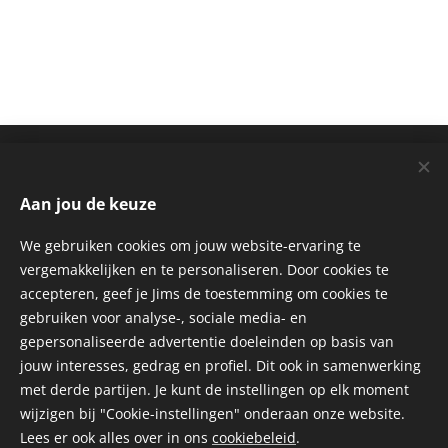
JIMS ACADEMY
Aan jou de keuze
Health - & Fitness opleidingscentrum van Jims Fitness.
BE 0817.092.663
We gebruiken cookies om jouw website-ervaring te
vergemakkelijken en te personaliseren. Door cookies te
INFORMATIE
accepteren, geef je Jims de toestemming om cookies te
gebruiken voor analyse-, sociale media- en
gepersonaliseerde advertentie doeleinden op basis van
Algemene Voorwaarden
jouw interesses, gedrag en profiel. Dit ook in samenwerking
Privacyverklaring
met derde partijen. Je kunt de instellingen op elk moment
wijzigen bij "Cookie-instellingen" onderaan onze website.
Lees er ook alles over in ons
cookiebeleid
.