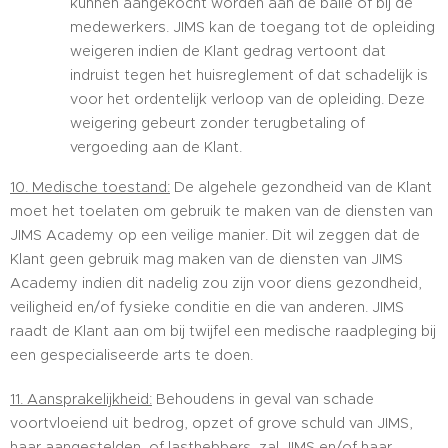
kunnen aangekocht worden aan de balie of bij de
medewerkers. JIMS kan de toegang tot de opleiding
weigeren indien de Klant gedrag vertoont dat
indruist tegen het huisreglement of dat schadelijk is
voor het ordentelijk verloop van de opleiding. Deze
weigering gebeurt zonder terugbetaling of
vergoeding aan de Klant.
10. Medische toestand:
De algehele gezondheid van de Klant
moet het toelaten om gebruik te maken van de diensten van
JIMS Academy op een veilige manier. Dit wil zeggen dat de
Klant geen gebruik mag maken van de diensten van JIMS
Academy indien dit nadelig zou zijn voor diens gezondheid,
veiligheid en/of fysieke conditie en die van anderen. JIMS
raadt de Klant aan om bij twijfel een medische raadpleging bij
een gespecialiseerde arts te doen.
11. Aansprakelijkheid:
Behoudens in geval van schade
voortvloeiend uit bedrog, opzet of grove schuld van JIMS,
haar aangestelden, of lasthebbers, zal JIMS en/of haar