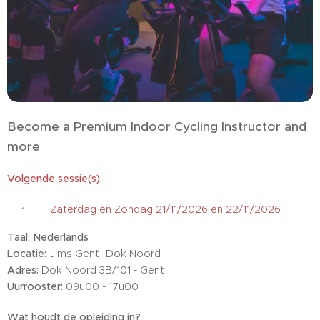
Become a Premium Indoor Cycling Instructor and
more
Volgende sessie(s):
Zaterdag en Zondag 21/11/2026 en 22/11/2026
Taal: Nederlands
Locatie:
Jims Gent- Dok Noord
Adres:
Dok Noord 3B/101 - Gent
Uurrooster:
09u00 - 17u00
Wat houdt de opleiding in?